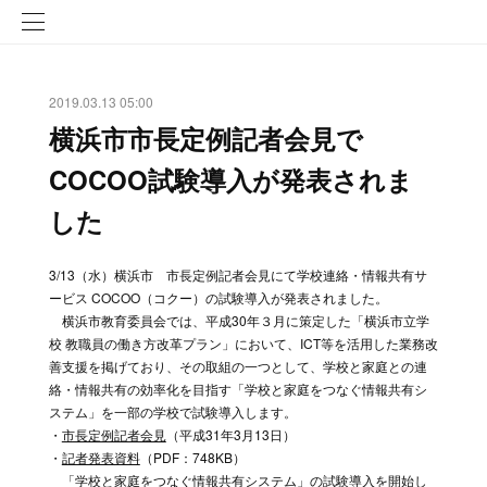
2019.03.13 05:00
横浜市市長定例記者会見で
COCOO試験導入が発表されま
した
3/13（水）横浜市 市長定例記者会見にて学校連絡・情報共有サ
ービス COCOO（コクー）の試験導入が発表されました。
横浜市教育委員会では、平成30年３月に策定した「横浜市立学
校 教職員の働き方改革プラン」において、ICT等を活用した業務改
善支援を掲げており、その取組の一つとして、学校と家庭との連
絡・情報共有の効率化を目指す「学校と家庭をつなぐ情報共有シ
ステム」を一部の学校で試験導入します。
・
市長定例記者会見
（平成31年3月13日）
・
記者発表資料
（PDF：748KB）
「学校と家庭をつなぐ情報共有システム」の試験導入を開始し