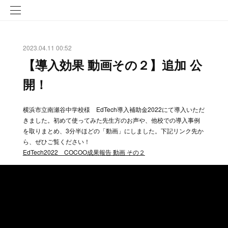
2023.04.11 00:52
【導入効果 動画その２】追加 公
開！
横浜市立南瀬谷中学校様 EdTech導入補助金2022にて導入いただ
きました。初めて使ってみた先生方のお声や、他校での導入事例
を取りまとめ、3分半ほどの「動画」にしました。下記リンク先か
ら、ぜひご覧ください！
EdTech2022 COCOO成果報告 動画 その２