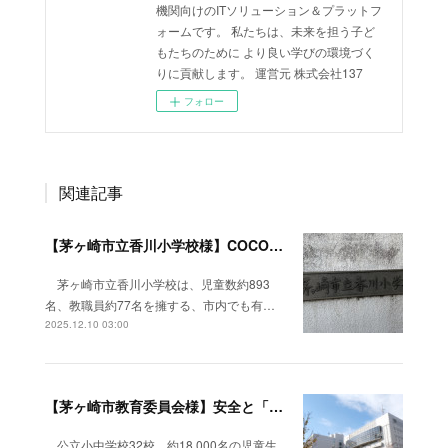
機関向けのITソリューション＆プラットフ
ォームです。 私たちは、未来を担う子ど
もたちのために より良い学びの環境づく
りに貢献します。 運営元 株式会社137
フォロー
関連記事
【茅ヶ崎市立香川小学校様】COCOO（コクー活用事例）：働き方改革の先にある「真の教育」の実現に向けて
茅ヶ崎市立香川小学校は、児童数約893
名、教職員約77名を擁する、市内でも有…
2025.12.10 03:00
【茅ヶ崎市教育委員会様】安全と「ゆとり」を両立。ICT活用で教員の創造性を高める。
公立小中学校32校、約18,000名の児童生