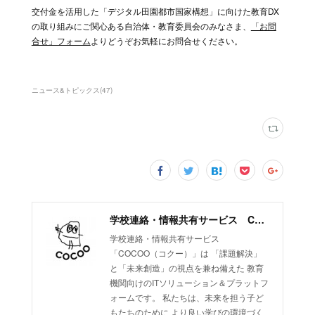
交付金を活用した「デジタル田園都市国家構想」に向けた教育DX
の取り組みにご関心ある自治体・教育委員会のみなさま、
「お問
合せ」フォーム
よりどうぞお気軽にお問合せください。
ニュース&トピックス
(
47
)
学校連絡・情報共有サービス COCOO（コクー）
学校連絡・情報共有サービス
「COCOO（コクー）」は 「課題解決」
と「未来創造」の視点を兼ね備えた 教育
機関向けのITソリューション＆プラットフ
ォームです。 私たちは、未来を担う子ど
もたちのために より良い学びの環境づく