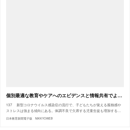
個別最適な教育やケアへのエビデンスと情報共有でより良い教育環境の未来を創る「COCOO」
137 新型コロナウイルス感染症の流行で、子どもたちが覚える孤独感や
ストレスは強まる傾向にある。体調不良で欠席する児童生徒も増加する…
日本教育新聞電子版 NIKKYOWEB